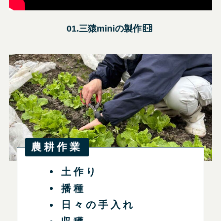
01.三猿miniの製作
農耕作業
土作り
播種
日々の手入れ